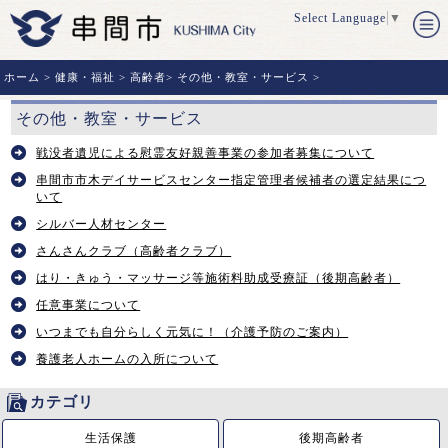
Select Language
▼
ホーム
>
健康・福祉
>
高齢者
>
その他・教室・サービス
>
その他・教室・サービス
戦没者遺児による慰霊友好親善事業の参加者募集について
串間市市木デイサービスセンター指定管理者候補者の選定結果につ
いて
シルバー人材センター
さんさんクラブ（高齢者クラブ）
はり・きゅう・マッサージ等施術料助成受療証（後期高齢者）
任意事業について
いつまでも自分らしく元気に！（介護予防のご案内）
養護老人ホームの入所について
カテゴリ
生活保護
後期高齢者