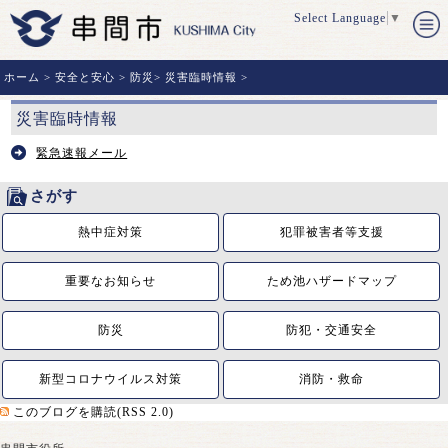
Select Language
▼
ホーム
>
安全と安心
>
防災
>
災害臨時情報
>
災害臨時情報
緊急速報メール
さがす
熱中症対策
犯罪被害者等支援
重要なお知らせ
ため池ハザードマップ
防災
防犯・交通安全
新型コロナウイルス対策
消防・救命
このブログを購読(RSS 2.0)