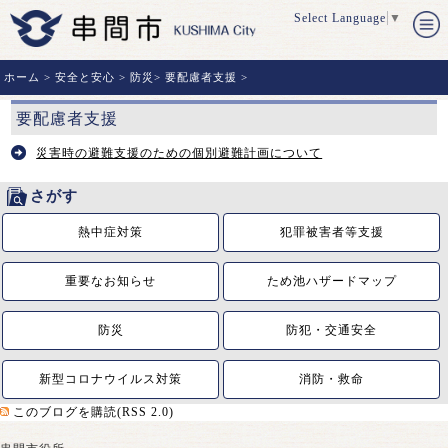
Select Language
▼
ホーム
>
安全と安心
>
防災
>
要配慮者支援
>
要配慮者支援
災害時の避難支援のための個別避難計画について
さがす
熱中症対策
犯罪被害者等支援
重要なお知らせ
ため池ハザードマップ
防災
防犯・交通安全
新型コロナウイルス対策
消防・救命
このブログを購読(RSS 2.0)