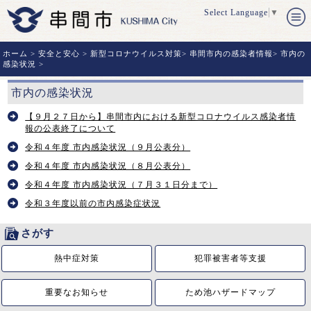
Select Language
▼
ホーム
>
安全と安心
>
新型コロナウイルス対策
>
串間市内の感染者情報
>
市内の
感染状況
>
市内の感染状況
【９月２７日から】串間市内における新型コロナウイルス感染者情
報の公表終了について
令和４年度 市内感染状況（９月公表分）
令和４年度 市内感染状況（８月公表分）
令和４年度 市内感染状況（７月３１日分まで）
令和３年度以前の市内感染症状況
さがす
熱中症対策
犯罪被害者等支援
重要なお知らせ
ため池ハザードマップ