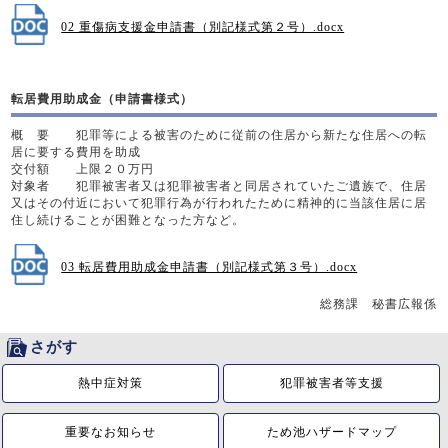
02 重傷病支援金申請書（別記様式第２号）.docx
転居費用助成金（申請書様式）
概 要 犯罪等による被害のために従前の住居から新たな住居への転
居に要する費用を助成
交付額 上限２０万円
対象者 犯罪被害者又は犯罪被害者と同居されていたご遺族で、住居
又はその付近において犯罪行為が行われたために精神的に当該住居に居
住し続けることが困難となった方など。
03 転居費用助成金申請書（別記様式第３号）.docx
総務課 秘書広報係
さがす
熱中症対策
犯罪被害者等支援
重要なお知らせ
ため池ハザードマップ