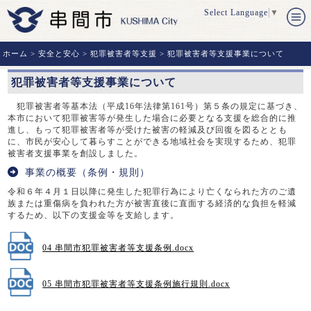
Select Language
▼
ホーム
>
安全と安心
>
犯罪被害者等支援
> 犯罪被害者等支援事業について
犯罪被害者等支援事業について
犯罪被害者等基本法（平成
16
年法律第
161
号）第５条の規定に基づき、
本市において犯罪被害等が発生した場合に必要となる支援を総合的に推
進し、もって犯罪被害者等が受けた被害の軽減及び回復を図るととも
に、市民が安心して暮らすことができる地域社会を実現するため、犯罪
被害者支援事業を創設しました。
事業の概要（条例・規則）
令和６年４月１日以降に発生した犯罪行為により亡くなられた方のご遺
族または重傷病を負われた方が被害直後に直面する経済的な負担を軽減
するため、以下の支援金等を支給します。
04 串間市犯罪被害者等支援条例.docx
05 串間市犯罪被害者等支援条例施行規則.docx