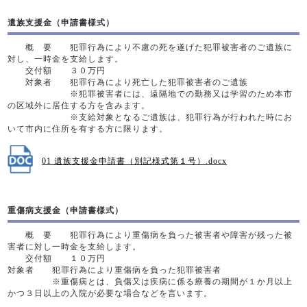
遺族支援金（申請書様式）
概 要 犯罪行為により不慮の死を遂げた犯罪被害者のご遺族に
対し、一時金を支給します。
交付額 ３０万円
対象者 犯罪行為により死亡した犯罪被害者のご遺族
※犯罪被害者には、遠隔地での勤務又は学習のため本市
の区域外に居住する方を含みます。
※支給対象となるご遺族は、犯罪行為が行われた時にお
いて市内に住所を有する方に限ります。
01 遺族支援金申請書（別記様式第１号）.docx
重傷病支援金（申請書様式）
概 要 犯罪行為により重傷病を負った被害者や障害が残った被
害者に対し一時金を支給します。
交付額 １０万円
対象者 犯罪行為により重傷病を負った犯罪被害者
※重傷病とは、負傷又は疾病に係る療養の期間が１か月以上
かつ３日以上の入院が必要な場合などを言います。