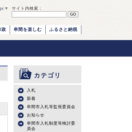
ge
▼
サイト内検索：
市政
串間を楽しむ
ふるさと納税
カテゴリ
入札
新着
串間市入札等監視委員会
お知らせ
串間市入札制度等検討委
員会