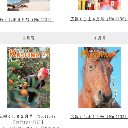
広報くしま４月号（No.1136
報くしま５月号（No.1137）
２月号
１月号
広報くしま２月号（No.1134）
広報くしま１月号（No.1133
【お詫びと訂正】