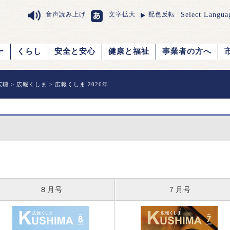
Select Langua
音声読み上げ
文字拡大
配色反転
ー
くらし
安全と安心
健康と福祉
事業者の方へ
広聴
>
広報くしま
> 広報くしま 2026年
８月号
７月号