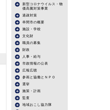
新型コロナウイルス・物
価高騰対策事業
過疎対策
串間市の概要
施設・学校
文化財
職員の募集
財政
人事・給与
市政情報の公表
広報広聴
参画と協働とＮＰＯ
選挙
施策・計画
監査
地域おこし協力隊