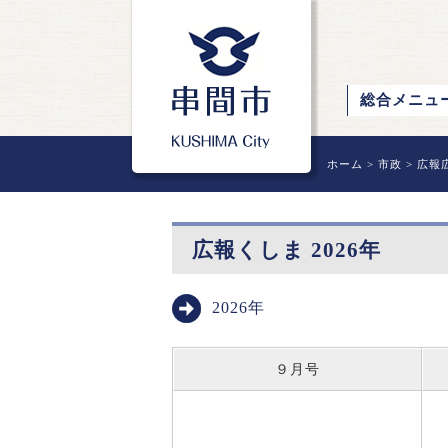
総合メニュ
ホーム
>
市政
>
広報
広報くしま 2026年
2026年
９月号