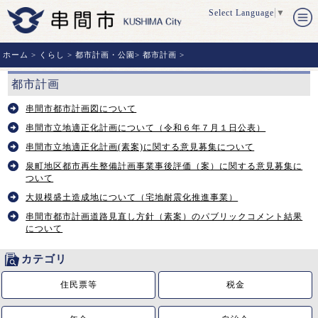
Select Language
▼
ホーム
>
くらし
>
都市計画・公園
>
都市計画
>
都市計画
串間市都市計画図について
串間市立地適正化計画について（令和６年７月１日公表）
串間市立地適正化計画(素案)に関する意見募集について
泉町地区都市再生整備計画事業事後評価（案）に関する意見募集に
ついて
大規模盛土造成地について（宅地耐震化推進事業）
串間市都市計画道路見直し方針（素案）のパブリックコメント結果
について
カテゴリ
住民票等
税金