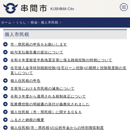
ホーム
>
くらし
>
税金
>
個人市民税
>
個人市民税
市・県民税の申告をお願いします
給与支払報告書の提出について
令和６年度能登半島地震災害に係る雑損控除の特例について
住宅借入金等特別税額控除(住宅ローン控除)の期間と控除限度額の見
直しについて
個人住民税の申告
災害等における市民税の減免について
令和３年度から適用される税制改正について
医療費控除の明細書の添付が義務化されました
個人住民税（市・県民税）に関するＱ＆Ａ
ふるさと納税の概要
個人住民税(市・県民税)の公的年金からの特別徴収制度