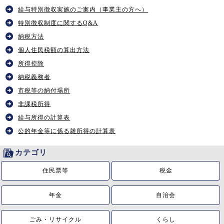
給与特別徴収実施のご案内（事業主の方へ）
特別徴収制度に関するQ&A
納税方法
個人住民税額の算出方法
所得控除
納税義務者
市税等の納付場所
非課税所得
給与所得の計算表
公的年金等に係る雑所得の計算表
カテゴリ
住民票等
税金
年金
自治会
ごみ・リサイクル
くらし