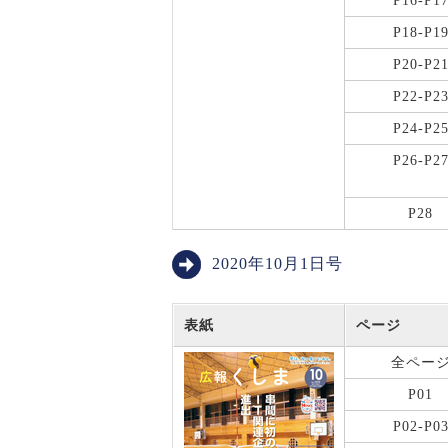
P16-P1
P18-P1
P20-P2
P22-P2
P24-P2
P26-P2
P28
2020年10月1日号
表紙
ページ
全ペー
P01
P02-P0