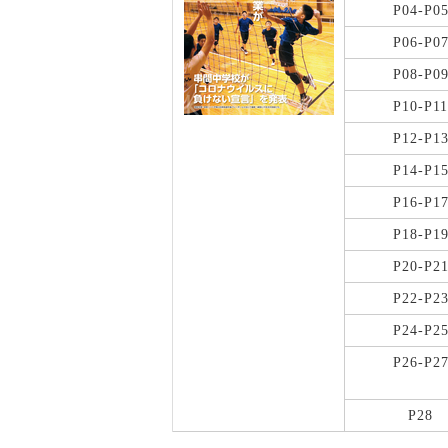
P04-P0
P06-P0
P08-P0
P10-P11
P12-P1
P14-P1
P16-P1
P18-P1
P20-P2
P22-P2
P24-P2
P26-P2
P28