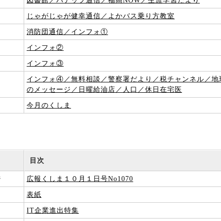
7
図書館／パナップ通信／福高NOW／生涯学習だより
9
じゃがじゃが健幸通信／よかバス乗り方教室
1
消防団通信／インフォ①
3
インフォ②
5
インフォ③
7
インフォ④／無料相談／警察署だより／税チャンネル／地
のメッセージ／日曜給油店／人口／休日在宅医
今月のくしま
目次
ジ
広報くしま１０月１日号No1070
表紙
3
IT企業進出特集