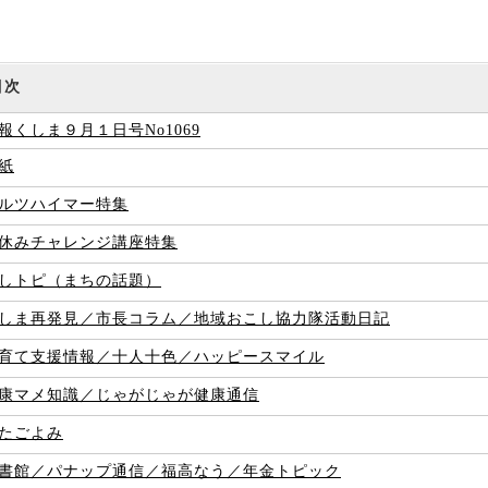
目次
報くしま９月１日号No1069
紙
ルツハイマー特集
休みチャレンジ講座特集
しトピ（まちの話題）
しま再発見／市長コラム／地域おこし協力隊活動日記
育て支援情報／十人十色／ハッピースマイル
康マメ知識／じゃがじゃが健康通信
たごよみ
書館／パナップ通信／福高なう／年金トピック