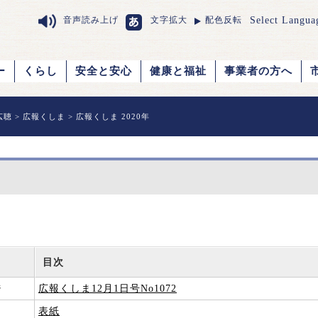
Select Langua
音声読み上げ
文字拡大
配色反転
ー
くらし
安全と安心
健康と福祉
事業者の方へ
広聴
>
広報くしま
> 広報くしま 2020年
目次
ジ
広報くしま12月1日号No1072
表紙