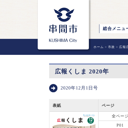
総合メニュ
ホーム
>
市政
>
広報
広報くしま 2020年
2020年12月1日号
表紙
ページ
全ペー
P01