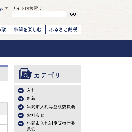
ge
▼
サイト内検索：
市政
串間を楽しむ
ふるさと納税
カテゴリ
入札
新着
串間市入札等監視委員会
お知らせ
串間市入札制度等検討委
員会