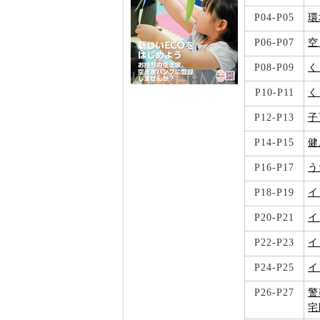
P04-P05
環
P06-P07
空
P08-P09
く
P10-P11
く
P12-P13
子
P14-P15
健
P16-P17
う
P18-P19
イ
P20-P21
イ
P22-P23
イ
P24-P25
イ
P26-P27
警
宅