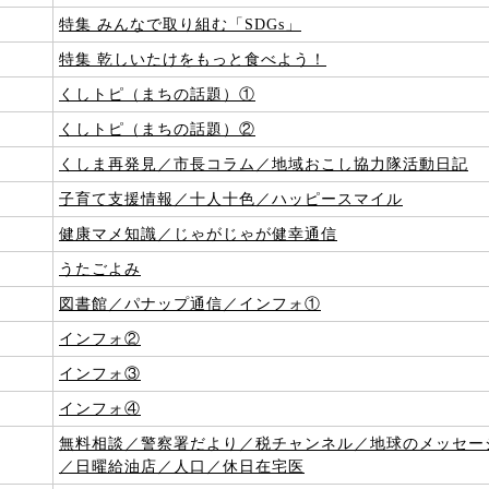
3
特集 みんなで取り組む「SDGs」
5
特集 乾しいたけをもっと食べよう！
7
くしトピ（まちの話題）①
9
くしトピ（まちの話題）②
くしま再発見／市長コラム／地域おこし協力隊活動日記
3
子育て支援情報／十人十色／ハッピースマイル
5
健康マメ知識／じゃがじゃが健幸通信
7
うたごよみ
9
図書館／パナップ通信／インフォ①
1
インフォ②
3
インフォ③
5
インフォ④
7
無料相談／警察署だより／税チャンネル／地球のメッセー
／日曜給油店／人口／休日在宅医