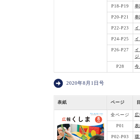
P18-P19
串
P20-P21
串
P22-P23
イ
P24-P25
イ
P26-P27
イ
シ
P28
今
2020年8月1日号
表紙
ページ
全ページ
広
P01
表
P02-P03
環