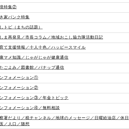
境特集②
き家バンク特集
しトピ（まちの話題）
しま再発見／市長コラム／地域おこし協力隊活動日記
育て支援情報／十人十色／ハッピースマイル
康マメ知識／じゃがじゃが健康通信
たごよみ／図書館／パナップ通信
ンフォメーション①
ンフォメーション②
ンフォメーション③／年金トピック
ンフォメーション④／無料相談
察署だより／税チャンネル／地球のメッセージ／日曜給油店／休日
医／人口／随想