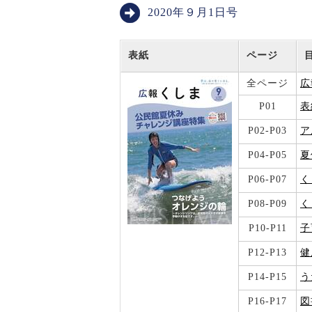
2020年９月1日号
表紙
ページ
全ページ
広
P01
表
P02-P03
ア
P04-P05
夏
P06-P07
く
P08-P09
く
P10-P11
子
P12-P13
健
P14-P15
う
P16-P17
図