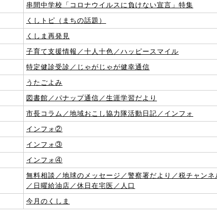
5
串間中学校「コロナウイルスに負けない宣言」特集
7
くしトピ（まちの話題）
9
くしま再発見
子育て支援情報／十人十色／ハッピースマイル
3
特定健診受診／じゃがじゃが健幸通信
5
うたごよみ
7
図書館／パナップ通信／生涯学習だより
9
市長コラム／地域おこし協力隊活動日記／インフォ
1
インフォ②
3
インフォ③
5
インフォ④
7
無料相談／地球のメッセージ／警察署だより／税チャンネ
／日曜給油店／休日在宅医／人口
今月のくしま