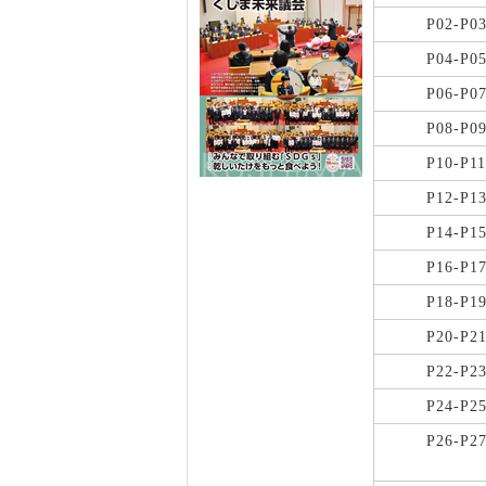
P02-P0
P04-P0
P06-P0
P08-P0
P10-P11
P12-P1
P14-P1
P16-P1
P18-P1
P20-P2
P22-P2
P24-P2
P26-P2