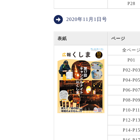
P28
2020年11月1日号
表紙
ページ
全ペー
P01
P02-P0
P04-P0
P06-P0
P08-P0
P10-P11
P12-P1
P14-P1