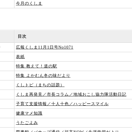
今月のくしま
目次
ジ
広報くしま11月1日号No1071
表紙
3
特集 教えて！道の駅
5
特集 よかむん冬の味だより
7
くしトピ（まちの話題）
9
くしま再発見／市長コラム／地域おこし協力隊活動日記
子育て支援情報／十人十色／ハッピースマイル
3
健康マメ知識
5
うたごよみ