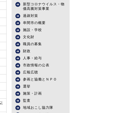
新型コロナウイルス・物
価高騰対策事業
過疎対策
串間市の概要
施設・学校
文化財
職員の募集
財政
人事・給与
市政情報の公表
広報広聴
参画と協働とＮＰＯ
選挙
施策・計画
監査
ジ
地域おこし協力隊