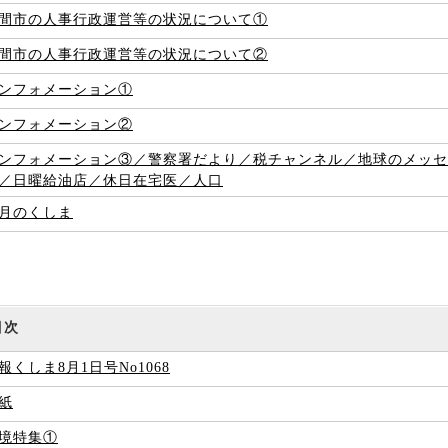
間市の人事行政運営等の状況について①
間市の人事行政運営等の状況について②
ンフォメーション①
ンフォメーション②
ンフォメーション③／警察署だより／税チャンネル／地球のメッ
゙／日曜給油店／休日在宅医／人口
月のくしま
目次
報くしま8月1日号No1068
紙
境特集①